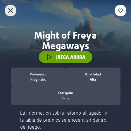
Descubre
Juegos Nuevos
Slots
Jackpot Overdrive
Pr
Welcome to Lottoland
Home of the world's biggest jackpots
IDENTITÄTSPRÜFUNG
Thank you for visiting Lottoland! Currently, we
are not allowed to accept players from the
Bitte bestätige dein Spielerkonto durch die
United States.
folgenden Schritte.
Weitere Informationen
Bitte sende uns folgendes per E-Mail:
Ein Foto oder einen Scan deines
HASTA $300 EXTRA DIARIOS, SIN
Personalausweises oder Reisepasses.
BLOQUEAR DEPÓSITO Y PARA
Einen Adressnachweis in Form einer