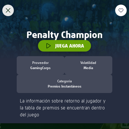
operachas
Iniciar Sesión
uestas múltiples en grupo!
puesta ahora!
Millions
Más loterías
Casino
Coperachas
Raspad
Welcome to Lottoland
verdrive
Premios
Juegos de Mesa
Crupier en Vi
Home of the world's biggest jackpots
IDENTITÄTSPRÜFUNG
ottoland! Currently, we are not allowed to accept player
TRA
Bitte bestätige dein Spielerkonto durch die
folgenden Schritte.
Weitere Informationen
LOQUEAR
Bitte sende uns folgendes per E-Mail:
A JUGARLO
Ein Foto oder einen Scan deines
!
Personalausweises oder Reisepasses.