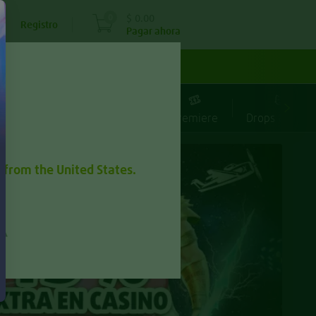
0
$ 0.00
Registro
Pagar ahora
itos
Deportes
Ofertas
vo
Premios instantáneos
Premiere
Drops & Wins
s from the United States.