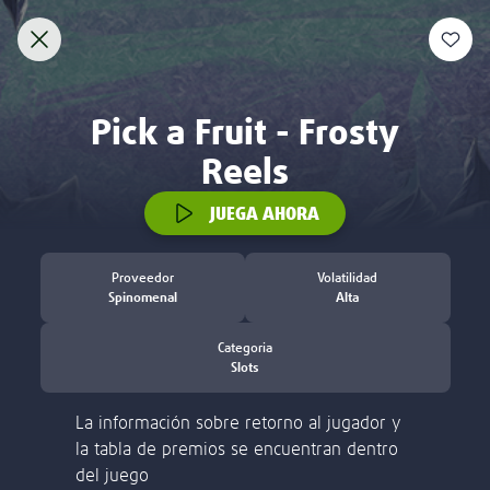
Descubre
Juegos Nuevos
Slots
Jackpot Overdrive
Pr
Welcome to Lottoland
Home of the world's biggest jackpots
IDENTITÄTSPRÜFUNG
Thank you for visiting Lottoland! Currently, we
are not allowed to accept players from the
Bitte bestätige dein Spielerkonto durch die
United States.
folgenden Schritte.
Weitere Informationen
Bitte sende uns folgendes per E-Mail:
Ein Foto oder einen Scan deines
HASTA $300 EXTRA DIARIOS, SIN
Personalausweises oder Reisepasses.
BLOQUEAR DEPÓSITO Y PARA
Einen Adressnachweis in Form einer