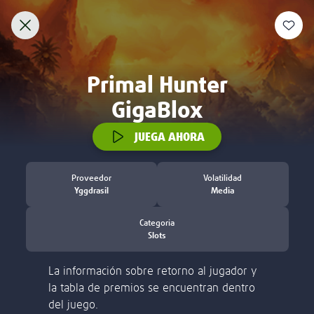
Descubre
Juegos Nuevos
Slots
Jackpot Overdrive
Pr
Welcome to Lottoland
Home of the world's biggest jackpots
IDENTITÄTSPRÜFUNG
Thank you for visiting Lottoland! Currently, we
are not allowed to accept players from the
Bitte bestätige dein Spielerkonto durch die
United States.
folgenden Schritte.
Weitere Informationen
Bitte sende uns folgendes per E-Mail:
Ein Foto oder einen Scan deines
HASTA $300 EXTRA DIARIOS, SIN
Personalausweises oder Reisepasses.
BLOQUEAR DEPÓSITO Y PARA
Einen Adressnachweis in Form einer