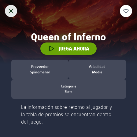
Descubre
Juegos Nuevos
Slots
Jackpot Overdrive
Pr
Welcome to Lottoland
Home of the world's biggest jackpots
IDENTITÄTSPRÜFUNG
Thank you for visiting Lottoland! Currently, we
are not allowed to accept players from the
Bitte bestätige dein Spielerkonto durch die
United States.
folgenden Schritte.
Weitere Informationen
Bitte sende uns folgendes per E-Mail:
Ein Foto oder einen Scan deines
HASTA $300 EXTRA DIARIOS, SIN
Personalausweises oder Reisepasses.
BLOQUEAR DEPÓSITO Y PARA
Einen Adressnachweis in Form einer