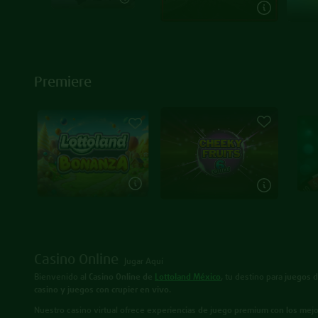
Bienvenido al
Casino Online de
Lottoland México
, tu destino para
juegos d
casino y juegos con crupier en vivo
.
Nuestro casino virtual ofrece
experiencias de juego premium con los mejor