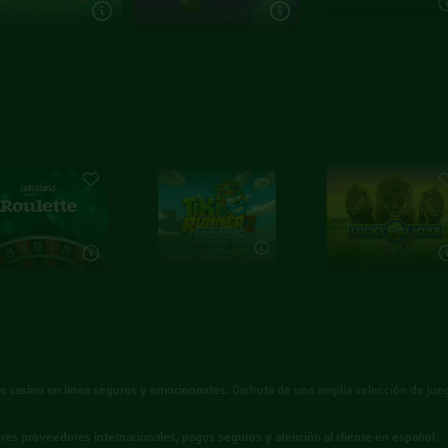
e casino en línea seguros y emocionantes
. Disfruta de una amplia selección de jue
es proveedores internacionales, pagos seguros y atención al cliente en español
.