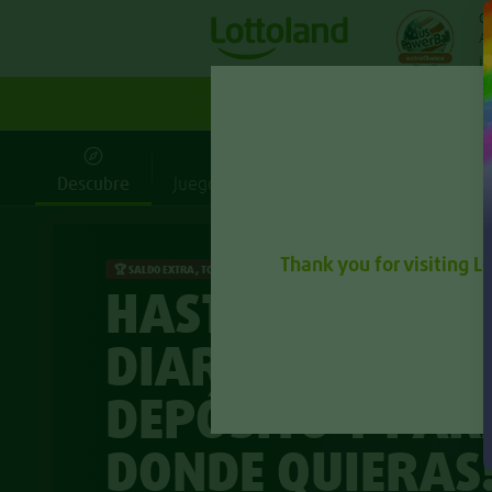
C
Ap
¡A
Melate
PowerBall
Mega 
Descubre
Juegos Nuevos
Slots
Jackpot O
Thank you for visiting L
HASTA $300 EX
DIARIOS, SIN B
DEPÓSITO Y PAR
DONDE QUIERAS