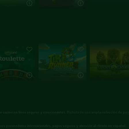
e casino en línea seguros y emocionantes
. Disfruta de una amplia selección de jue
es proveedores internacionales, pagos seguros y atención al cliente en español
.