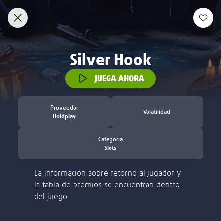
Descubre
Juegos Nuevos
Slots
Jackpot Overdrive
Pr
Welcome to Lottoland
Home of the world's biggest jackpots
IDENTITÄTSPRÜFUNG
Thank you for visiting Lottoland! Currently, we
are not allowed to accept players from the
Bitte bestätige dein Spielerkonto durch die
United States.
folgenden Schritte.
Weitere Informationen
Bitte sende uns folgendes per E-Mail:
Ein Foto oder einen Scan deines
HASTA $300 EXTRA DIARIOS, SIN
Personalausweises oder Reisepasses.
BLOQUEAR DEPÓSITO Y PARA
Einen Adressnachweis in Form einer