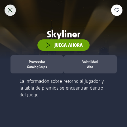
Descubre
Juegos Nuevos
Slots
Jackpot Overdrive
Pr
Welcome to Lottoland
Home of the world's biggest jackpots
IDENTITÄTSPRÜFUNG
Thank you for visiting Lottoland! Currently, we
are not allowed to accept players from the
Bitte bestätige dein Spielerkonto durch die
United States.
folgenden Schritte.
Weitere Informationen
Bitte sende uns folgendes per E-Mail:
Ein Foto oder einen Scan deines
HASTA $300 EXTRA DIARIOS, SIN
Personalausweises oder Reisepasses.
BLOQUEAR DEPÓSITO Y PARA
Einen Adressnachweis in Form einer