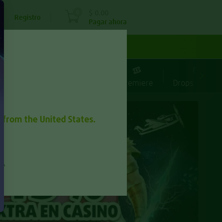
0
$ 0.00
Registro
Pagar ahora
itos
Deportes
Ofertas
vo
Premios instantáneos
Premiere
Drops & Wins
s from the United States.