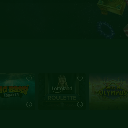
Einen Adressnachweis in Form einer
Rechnung oder eines Kontoauszugs
(max. 6 Monate alt).
Ein Foto von dir (Selfie), auf dem du
einen Zettel mit deiner E-Mail-Adresse
und dem Wort "Lottoland" hältst.
Spielerservice kontaktieren
Später fortfahren