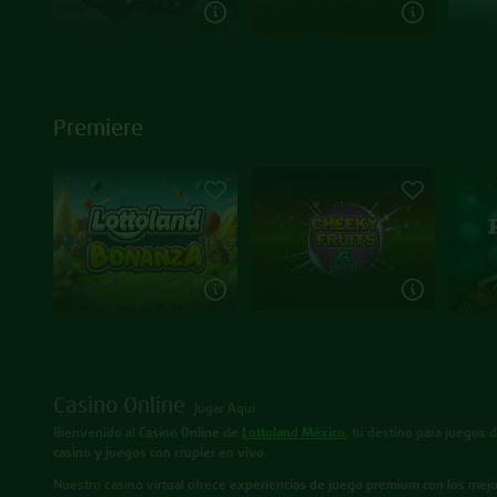
Bienvenido al
Casino Online de
Lottoland México
, tu destino para
juegos d
casino y juegos con crupier en vivo
.
Nuestro casino virtual ofrece
experiencias de juego premium con los mejor