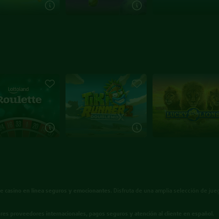
e casino en línea seguros y emocionantes
. Disfruta de una amplia selección de jue
es proveedores internacionales, pagos seguros y atención al cliente en español
.