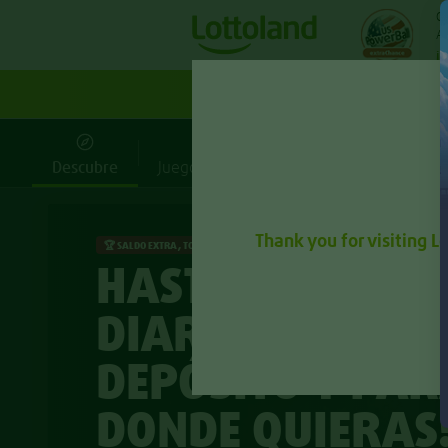
C
Ap
¡A
Melate
PowerBall
Mega 
Descubre
Juegos Nuevos
Slots
Jackpot O
Thank you for visiting L
HASTA $300 EX
DIARIOS, SIN B
DEPÓSITO Y PAR
DONDE QUIERAS