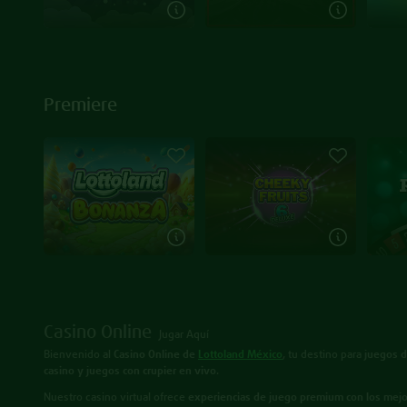
Bienvenido al
Casino Online de
Lottoland México
, tu destino para
juegos d
casino y juegos con crupier en vivo
.
Nuestro casino virtual ofrece
experiencias de juego premium con los mejor