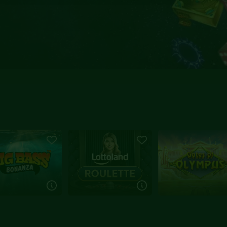
Einen Adressnachweis in Form einer
Rechnung oder eines Kontoauszugs
(max. 6 Monate alt).
Ein Foto von dir (Selfie), auf dem du
einen Zettel mit deiner E-Mail-Adresse
und dem Wort "Lottoland" hältst.
Spielerservice kontaktieren
Später fortfahren