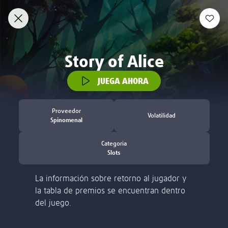
Descubre
Juegos Nuevos
Slots
Jackpot Overdrive
Pr
Welcome to Lottoland
Home of the world's biggest jackpots
IDENTITÄTSPRÜFUNG
Thank you for visiting Lottoland! Currently, we
are not allowed to accept players from the
Bitte bestätige dein Spielerkonto durch die
United States.
folgenden Schritte.
Weitere Informationen
Bitte sende uns folgendes per E-Mail:
Ein Foto oder einen Scan deines
HASTA $300 EXTRA DIARIOS, SIN
Personalausweises oder Reisepasses.
BLOQUEAR DEPÓSITO Y PARA
Einen Adressnachweis in Form einer