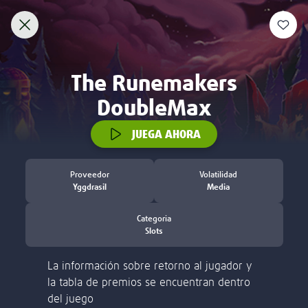
Descubre
Juegos Nuevos
Slots
Jackpot Overdrive
Pr
Welcome to Lottoland
Home of the world's biggest jackpots
IDENTITÄTSPRÜFUNG
Thank you for visiting Lottoland! Currently, we
are not allowed to accept players from the
Bitte bestätige dein Spielerkonto durch die
United States.
folgenden Schritte.
Weitere Informationen
Bitte sende uns folgendes per E-Mail:
Ein Foto oder einen Scan deines
HASTA $300 EXTRA DIARIOS, SIN
Personalausweises oder Reisepasses.
BLOQUEAR DEPÓSITO Y PARA
Einen Adressnachweis in Form einer