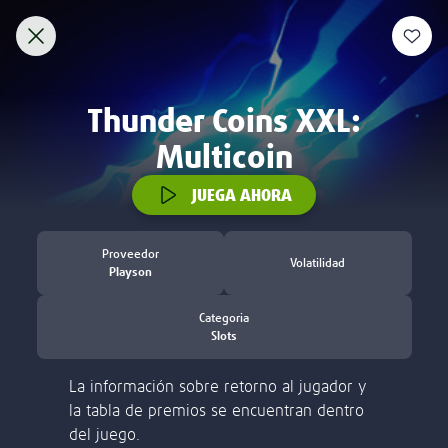
Descubre
Juegos Nuevos
Slots
Jackpot Overdrive
Pr
Welcome to Lottoland
Home of the world's biggest jackpots
IDENTITÄTSPRÜFUNG
Thank you for visiting Lottoland! Currently, we
are not allowed to accept players from the
Bitte bestätige dein Spielerkonto durch die
United States.
folgenden Schritte.
Weitere Informationen
Bitte sende uns folgendes per E-Mail:
Ein Foto oder einen Scan deines
HASTA $300 EXTRA DIARIOS, SIN
Personalausweises oder Reisepasses.
BLOQUEAR DEPÓSITO Y PARA
Einen Adressnachweis in Form einer