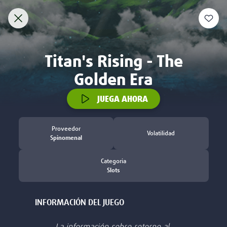
Descubre
Juegos Nuevos
Slots
Jackpot Overdrive
Pr
Welcome to Lottoland
Home of the world's biggest jackpots
IDENTITÄTSPRÜFUNG
Thank you for visiting Lottoland! Currently, we
are not allowed to accept players from the
Bitte bestätige dein Spielerkonto durch die
United States.
folgenden Schritte.
Weitere Informationen
Bitte sende uns folgendes per E-Mail:
Ein Foto oder einen Scan deines
HASTA $300 EXTRA DIARIOS, SIN
Personalausweises oder Reisepasses.
BLOQUEAR DEPÓSITO Y PARA
Einen Adressnachweis in Form einer