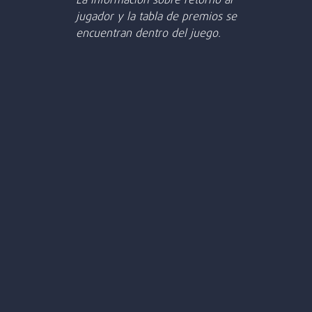
JUGARLO DONDE QUIERAS!
Rechnung oder eines Kontoauszugs
(max. 6 Monate alt).
Ein Foto von dir (Selfie), auf dem du
Más información
einen Zettel mit deiner E-Mail-Adresse
und dem Wort "Lottoland" hältst.
+18. Aplican T&Cs
Spielerservice kontaktieren
Später fortfahren