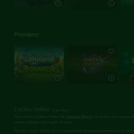
Bienvenido al
Casino Online de
Lottoland México
, tu destino para
juegos d
casino y juegos con crupier en vivo
.
Nuestro casino virtual ofrece
experiencias de juego premium con los mejor