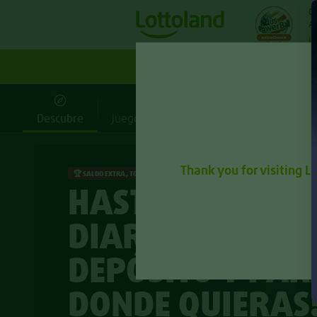
C
Ap
¡A
Melate
PowerBall
Mega 
Descubre
Juegos Nuevos
Slots
Jackpot O
Thank you for visiting L
HASTA $300 EX
DIARIOS, SIN B
DEPÓSITO Y PAR
DONDE QUIERAS