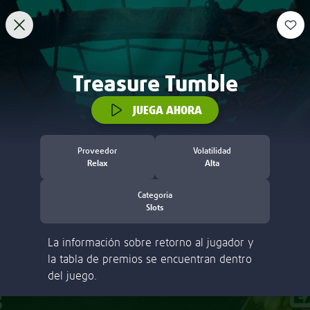
operachas
Iniciar Sesión
uestas múltiples en grupo!
puesta ahora!
Millions
Más loterías
Casino
Coperachas
Raspad
Welcome to Lottoland
verdrive
Premios
Juegos de Mesa
Crupier en Vi
Home of the world's biggest jackpots
IDENTITÄTSPRÜFUNG
ottoland! Currently, we are not allowed to accept player
TRA
Bitte bestätige dein Spielerkonto durch die
folgenden Schritte.
Weitere Informationen
LOQUEAR
Bitte sende uns folgendes per E-Mail:
A JUGARLO
Ein Foto oder einen Scan deines
!
Personalausweises oder Reisepasses.