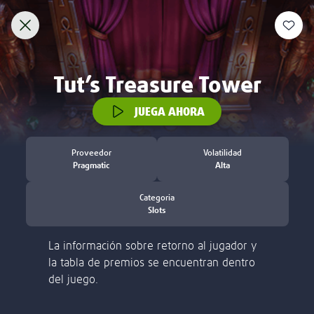
Descubre
Juegos Nuevos
Slots
Jackpot Overdrive
Pr
Welcome to Lottoland
Home of the world's biggest jackpots
IDENTITÄTSPRÜFUNG
Thank you for visiting Lottoland! Currently, we
are not allowed to accept players from the
Bitte bestätige dein Spielerkonto durch die
United States.
folgenden Schritte.
Weitere Informationen
Bitte sende uns folgendes per E-Mail:
Ein Foto oder einen Scan deines
HASTA $300 EXTRA DIARIOS, SIN
Personalausweises oder Reisepasses.
BLOQUEAR DEPÓSITO Y PARA
Einen Adressnachweis in Form einer