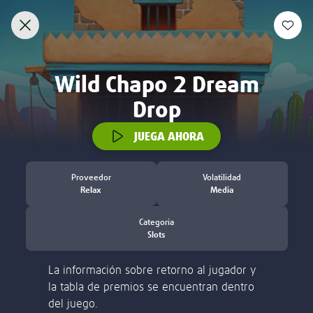
Descubre
Juegos Nuevos
Slots
Jackpot Overdrive
Pr
Welcome to Lottoland
Home of the world's biggest jackpots
IDENTITÄTSPRÜFUNG
Thank you for visiting Lottoland! Currently, we
are not allowed to accept players from the
Bitte bestätige dein Spielerkonto durch die
United States.
folgenden Schritte.
Weitere Informationen
Bitte sende uns folgendes per E-Mail:
Ein Foto oder einen Scan deines
HASTA $300 EXTRA DIARIOS, SIN
Personalausweises oder Reisepasses.
BLOQUEAR DEPÓSITO Y PARA
Einen Adressnachweis in Form einer