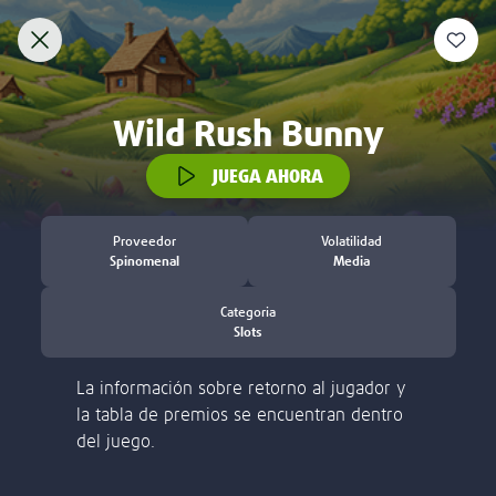
Descubre
Juegos Nuevos
Slots
Jackpot Overdrive
Pr
Welcome to Lottoland
Home of the world's biggest jackpots
IDENTITÄTSPRÜFUNG
Thank you for visiting Lottoland! Currently, we
are not allowed to accept players from the
Bitte bestätige dein Spielerkonto durch die
United States.
folgenden Schritte.
Weitere Informationen
Bitte sende uns folgendes per E-Mail:
Ein Foto oder einen Scan deines
HASTA $300 EXTRA DIARIOS, SIN
Personalausweises oder Reisepasses.
BLOQUEAR DEPÓSITO Y PARA
Einen Adressnachweis in Form einer