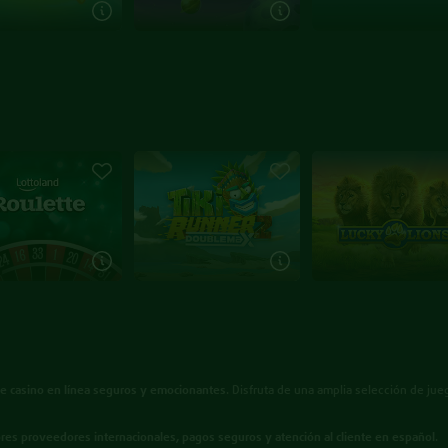
e casino en línea seguros y emocionantes
. Disfruta de una amplia selección de jue
es proveedores internacionales, pagos seguros y atención al cliente en español
.