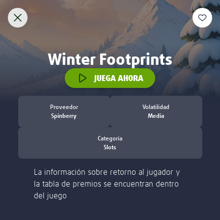
Descubre
Juegos Nuevos
Slots
Jackpot Overdrive
Pr
Welcome to Lottoland
Home of the world's biggest jackpots
IDENTITÄTSPRÜFUNG
Thank you for visiting Lottoland! Currently, we
are not allowed to accept players from the
Bitte bestätige dein Spielerkonto durch die
United States.
folgenden Schritte.
Weitere Informationen
Bitte sende uns folgendes per E-Mail:
Ein Foto oder einen Scan deines
HASTA $300 EXTRA DIARIOS, SIN
Personalausweises oder Reisepasses.
BLOQUEAR DEPÓSITO Y PARA
Einen Adressnachweis in Form einer