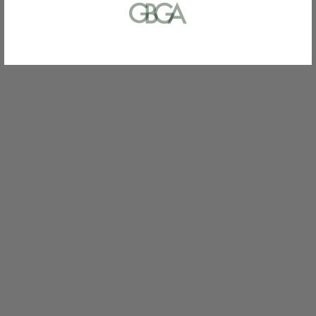
Rechnung oder eines Kontoauszugs
(max. 6 Monate alt).
Ein Foto von dir (Selfie), auf dem du
einen Zettel mit deiner E-Mail-Adresse
und dem Wort "Lottoland" hältst.
Spielerservice kontaktieren
Später fortfahren