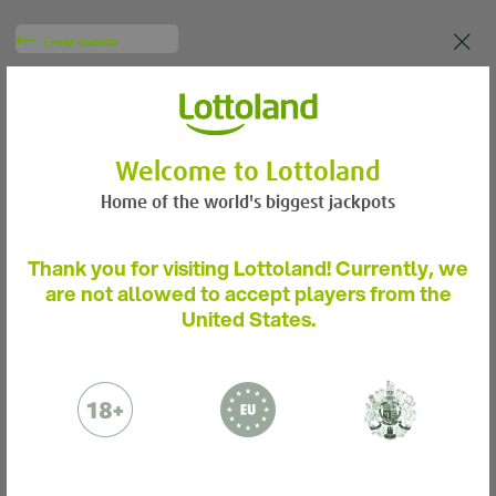
Crear cuenta
Welcome to Lottoland
Home of the world's biggest jackpots
IDENTITÄTSPRÜFUNG
Thank you for visiting Lottoland! Currently, we
are not allowed to accept players from the
Bitte bestätige dein Spielerkonto durch die
United States.
folgenden Schritte.
Weitere Informationen
Bitte sende uns folgendes per E-Mail:
Ein Foto oder einen Scan deines
Personalausweises oder Reisepasses.
Einen Adressnachweis in Form einer