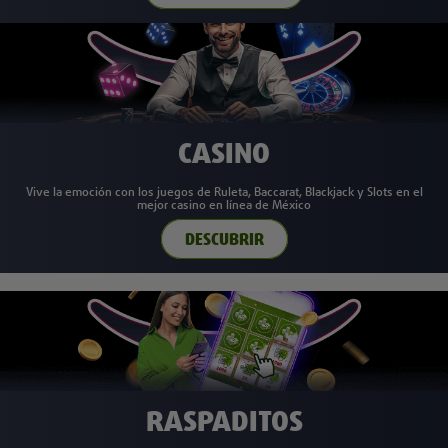
CASINO
Vive la emoción con los juegos de Ruleta, Baccarat, Blackjack y Slots en el
mejor casino en línea de México
Descubrir
RASPADITOS