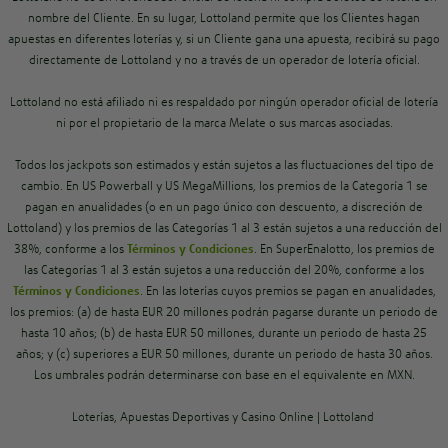
nombre del Cliente. En su lugar, Lottoland permite que los Clientes hagan
apuestas en diferentes loterías y, si un Cliente gana una apuesta, recibirá su pago
directamente de Lottoland y no a través de un operador de lotería oficial.
Lottoland no está afiliado ni es respaldado por ningún operador oficial de lotería
ni por el propietario de la marca Melate o sus marcas asociadas.
Todos los jackpots son estimados y están sujetos a las fluctuaciones del tipo de
cambio. En US Powerball y US MegaMillions, los premios de la Categoría 1 se
pagan en anualidades (o en un pago único con descuento, a discreción de
Lottoland) y los premios de las Categorías 1 al 3 están sujetos a una reducción del
38%, conforme a los
Términos y Condiciones
. En SuperEnalotto, los premios de
las Categorías 1 al 3 están sujetos a una reducción del 20%, conforme a los
Términos y Condiciones
. En las loterías cuyos premios se pagan en anualidades,
los premios: (a) de hasta EUR 20 millones podrán pagarse durante un periodo de
hasta 10 años; (b) de hasta EUR 50 millones, durante un periodo de hasta 25
años; y (c) superiores a EUR 50 millones, durante un periodo de hasta 30 años.
Los umbrales podrán determinarse con base en el equivalente en MXN.
Loterías, Apuestas Deportivas y Casino Online | Lottoland ️