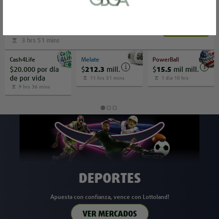
Rechnung oder eines Kontoauszugs
Tris
(max. 6 Monate alt).
Apuesta
Hasta $10 millones
Ein Foto von dir (Selfie), auf dem du
ahora
einen Zettel mit deiner E-Mail-Adresse
3 hrs 51 mins
und dem Wort "Lottoland" hältst.
Cash4Life
Melate
PowerBall
$20.000 por día
$
212.3
mill.
$
15.5
mil mill.
de por vida
11 hrs 51 mins
1 día 10 hrs
Spielerservice kontaktieren
9 hrs 36 mins
Später fortfahren
DEPORTES
Apuesta con confianza, vence con Lottoland!
ver mercados