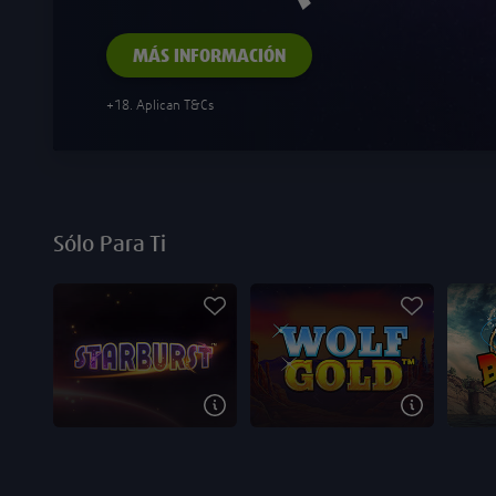
Más información
+18. Aplican T&Cs