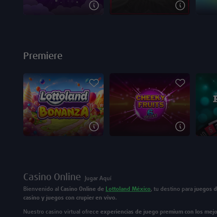
Bienvenido al
Casino Online de
Lottoland México
, tu destino para
juegos d
casino y juegos con crupier en vivo
.
Nuestro casino virtual ofrece
experiencias de juego premium con los mejor