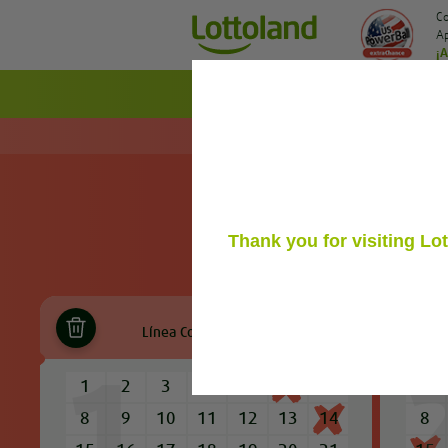
C
Ap
¡A
Melate
PowerBall
Mega 
Thank you for visiting Lot