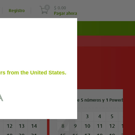
0
$ 0.00
Registro
Pagar ahora
itos
Deportes
Ofertas
ers from the United States.