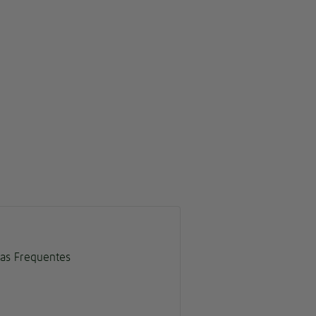
as Frequentes