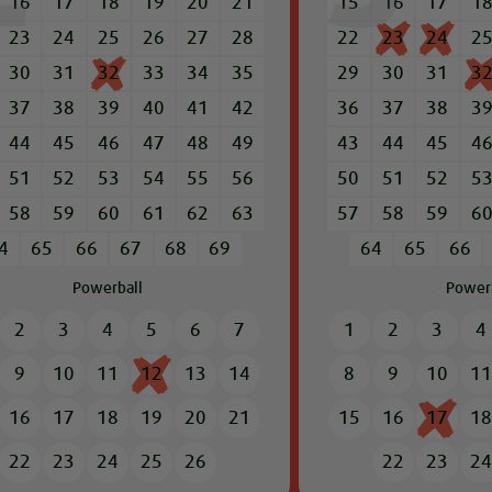
Einen Adressnachweis in Form einer
Rechnung oder eines Kontoauszugs
(max. 6 Monate alt).
Ein Foto von dir (Selfie), auf dem du
einen Zettel mit deiner E-Mail-Adresse
und dem Wort "Lottoland" hältst.
Spielerservice kontaktieren
Später fortfahren