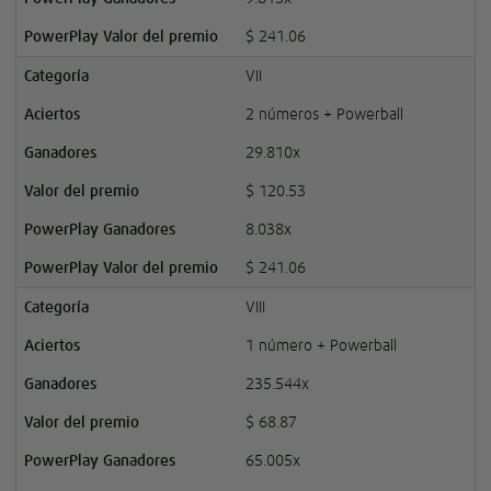
$ 241.06
VII
2 números + Powerball
29.810x
$ 120.53
8.038x
$ 241.06
VIII
1 número + Powerball
235.544x
$ 68.87
65.005x