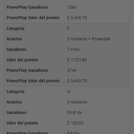
156x
$ 3,443.70
V
3 números + Powerball
1.416x
$ 1,721.85
374x
$ 3,443.70
VI
3 números
35.814x
$ 120.53
9.813x