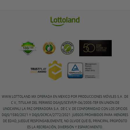
WWW.LOTTOLAND.MX OPERADA EN MEXICO POR PRODUCCIONES MÓVILES S.A. DE
C.V., TITULAR DEL PERMISO DGAJS/SCEVF/P-06/2005-TER EN UNIÓN DE
UNOCAPALI LA PAZ OPERADORA S.A. DE C.V. DE CONFORMIDAD CON LOS OFICIOS
DGJS/1580/2021 Y DGJS/DCRCA/2772/2021. JUEGOS PROHIBIDOS PARA MENORES
DE EDAD, JUEGUE RESPONSABLEMENTE, NO OLVIDE QUE EL PRINCIPAL PROPÓSITO
ES LA RECREACIÓN, DIVERSIÓN Y ESPARCIMIENTO.