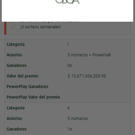
02d
01h
34m
Rechnung oder eines Kontoauszugs
SOLO
$ 60.00
(max. 6 Monate alt).
Ein Foto von dir (Selfie), auf dem du
La lotería más grande de EE. UU.
einen Zettel mit deiner E-Mail-Adresse
¡3 sorteos semanales!
und dem Wort "Lottoland" hältst.
I
Spielerservice kontaktieren
5 números + Powerball
0x
Später fortfahren
$ 13,671,506,205.95
II
5 números
1x