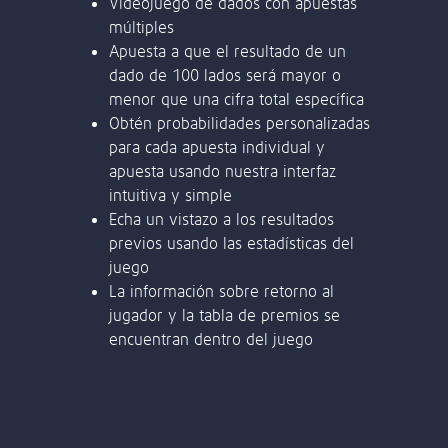
JUGARLO DONDE QUIERAS!
Rechnung oder eines Kontoauszugs
(max. 6 Monate alt).
Ein Foto von dir (Selfie), auf dem du
Más información
einen Zettel mit deiner E-Mail-Adresse
und dem Wort "Lottoland" hältst.
+18. Aplican T&Cs
Spielerservice kontaktieren
Später fortfahren