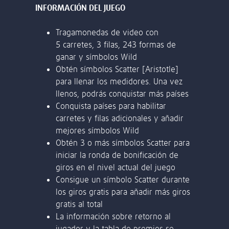
JUGARLO DONDE QUIERAS!
Rechnung oder eines Kontoauszugs
(max. 6 Monate alt).
Ein Foto von dir (Selfie), auf dem du
Más información
einen Zettel mit deiner E-Mail-Adresse
und dem Wort "Lottoland" hältst.
+18. Aplican T&Cs
Spielerservice kontaktieren
Später fortfahren