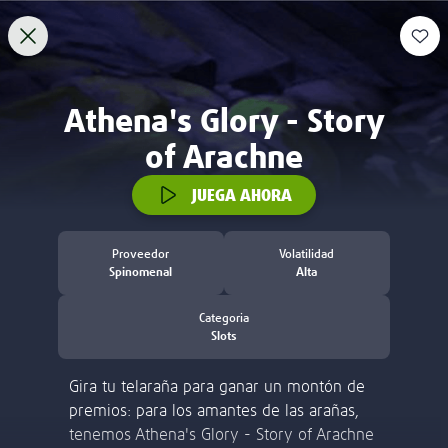
operachas
Iniciar Sesión
uestas múltiples en grupo!
puesta ahora!
Millions
Más loterías
Casino
Coperachas
Raspad
Welcome to Lottoland
verdrive
Premios
Juegos de Mesa
Crupier en Vi
Home of the world's biggest jackpots
IDENTITÄTSPRÜFUNG
ottoland! Currently, we are not allowed to accept player
TRA
Bitte bestätige dein Spielerkonto durch die
folgenden Schritte.
Weitere Informationen
LOQUEAR
Bitte sende uns folgendes per E-Mail:
A JUGARLO
Ein Foto oder einen Scan deines
!
Personalausweises oder Reisepasses.