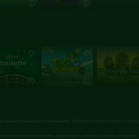
e casino en línea seguros y emocionantes
. Disfruta de una amplia selección de jue
es proveedores internacionales, pagos seguros y atención al cliente en español
.