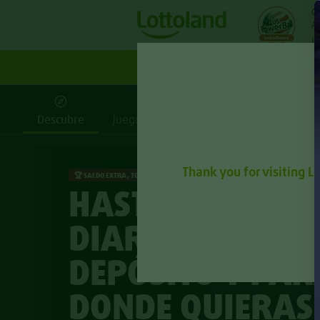
C
Ap
¡A
Melate
PowerBall
Mega 
Descubre
Juegos Nuevos
Slots
Jackpot O
Thank you for visiting L
HASTA $300 EX
DIARIOS, SIN B
DEPÓSITO Y PAR
DONDE QUIERAS