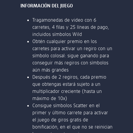
JUGARLO DONDE QUIERAS!
Rechnung oder eines Kontoauszugs
(max. 6 Monate alt).
Ein Foto von dir (Selfie), auf dem du
Más información
einen Zettel mit deiner E-Mail-Adresse
und dem Wort "Lottoland" hältst.
+18. Aplican T&Cs
Spielerservice kontaktieren
Später fortfahren