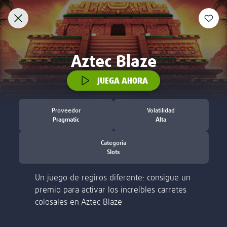
Descubre
Juegos Nuevos
Slots
Jackpot Overdrive
Pr
Welcome to Lottoland
Home of the world's biggest jackpots
IDENTITÄTSPRÜFUNG
Thank you for visiting Lottoland! Currently, we
are not allowed to accept players from the
Bitte bestätige dein Spielerkonto durch die
United States.
folgenden Schritte.
Weitere Informationen
Bitte sende uns folgendes per E-Mail:
Ein Foto oder einen Scan deines
HASTA $300 EXTRA DIARIOS, SIN
Personalausweises oder Reisepasses.
BLOQUEAR DEPÓSITO Y PARA
Einen Adressnachweis in Form einer