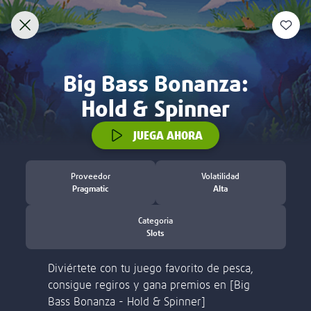
Descubre
Juegos Nuevos
Slots
Jackpot Overdrive
Pr
Welcome to Lottoland
Home of the world's biggest jackpots
IDENTITÄTSPRÜFUNG
Thank you for visiting Lottoland! Currently, we
are not allowed to accept players from the
Bitte bestätige dein Spielerkonto durch die
United States.
folgenden Schritte.
Weitere Informationen
Bitte sende uns folgendes per E-Mail:
Ein Foto oder einen Scan deines
HASTA $300 EXTRA DIARIOS, SIN
Personalausweises oder Reisepasses.
BLOQUEAR DEPÓSITO Y PARA
Einen Adressnachweis in Form einer