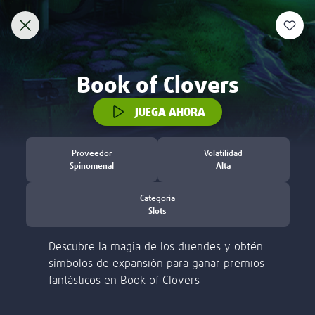
Descubre
Juegos Nuevos
Slots
Jackpot Overdrive
Pr
Welcome to Lottoland
Home of the world's biggest jackpots
IDENTITÄTSPRÜFUNG
Thank you for visiting Lottoland! Currently, we
are not allowed to accept players from the
Bitte bestätige dein Spielerkonto durch die
United States.
folgenden Schritte.
Weitere Informationen
Bitte sende uns folgendes per E-Mail:
Ein Foto oder einen Scan deines
HASTA $300 EXTRA DIARIOS, SIN
Personalausweises oder Reisepasses.
BLOQUEAR DEPÓSITO Y PARA
Einen Adressnachweis in Form einer