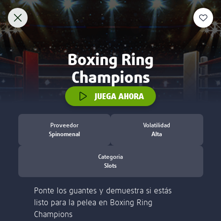
Descubre
Juegos Nuevos
Slots
Jackpot Overdrive
Pr
Welcome to Lottoland
Home of the world's biggest jackpots
IDENTITÄTSPRÜFUNG
Thank you for visiting Lottoland! Currently, we
are not allowed to accept players from the
Bitte bestätige dein Spielerkonto durch die
United States.
folgenden Schritte.
Weitere Informationen
Bitte sende uns folgendes per E-Mail:
Ein Foto oder einen Scan deines
HASTA $300 EXTRA DIARIOS, SIN
Personalausweises oder Reisepasses.
BLOQUEAR DEPÓSITO Y PARA
Einen Adressnachweis in Form einer