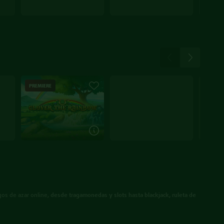
gos de azar online,
desde tragamonedas y slots hasta blackjack, ruleta de