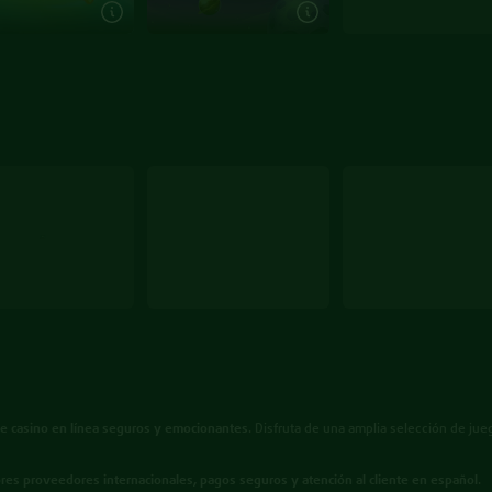
e casino en línea seguros y emocionantes
. Disfruta de una amplia selección de jue
es proveedores internacionales, pagos seguros y atención al cliente en español
.