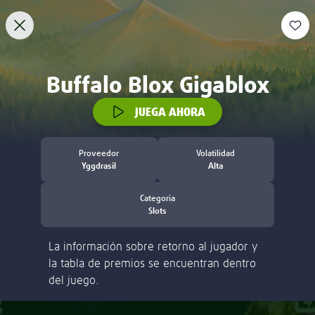
operachas
Iniciar Sesión
uestas múltiples en grupo!
puesta ahora!
Millions
Más loterías
Casino
Coperachas
Raspad
Welcome to Lottoland
verdrive
Premios
Juegos de Mesa
Crupier en Vi
Home of the world's biggest jackpots
IDENTITÄTSPRÜFUNG
ottoland! Currently, we are not allowed to accept player
TRA
Bitte bestätige dein Spielerkonto durch die
folgenden Schritte.
Weitere Informationen
LOQUEAR
Bitte sende uns folgendes per E-Mail:
A JUGARLO
Ein Foto oder einen Scan deines
!
Personalausweises oder Reisepasses.