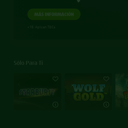
Más información
+18. Aplican T&Cs