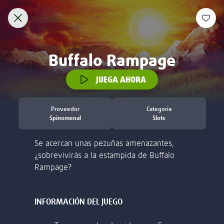
Descubre
Juegos Nuevos
Slots
Jackpot Overdrive
Pr
Welcome to Lottoland
Home of the world's biggest jackpots
IDENTITÄTSPRÜFUNG
Thank you for visiting Lottoland! Currently, we
are not allowed to accept players from the
Bitte bestätige dein Spielerkonto durch die
United States.
folgenden Schritte.
Weitere Informationen
Bitte sende uns folgendes per E-Mail:
Ein Foto oder einen Scan deines
HASTA $300 EXTRA DIARIOS, SIN
Personalausweises oder Reisepasses.
BLOQUEAR DEPÓSITO Y PARA
Einen Adressnachweis in Form einer