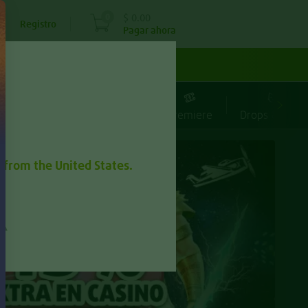
0
$ 0.00
Registro
Pagar ahora
itos
Deportes
Ofertas
vo
Premios instantáneos
Premiere
Drops & Wins
s from the United States.