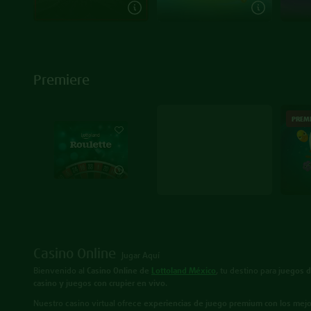
Bienvenido al
Casino Online de
Lottoland México
, tu destino para
juegos d
casino y juegos con crupier en vivo
.
Nuestro casino virtual ofrece
experiencias de juego premium con los mejor