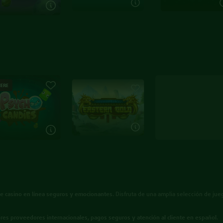
e casino en línea seguros y emocionantes
. Disfruta de una amplia selección de jue
es proveedores internacionales, pagos seguros y atención al cliente en español
.