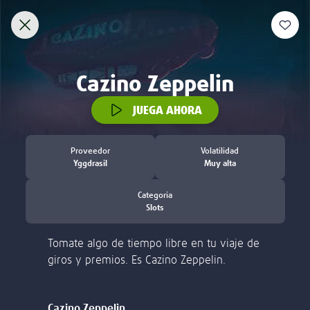
Descubre
Juegos Nuevos
Slots
Jackpot Overdrive
Pr
Welcome to Lottoland
Home of the world's biggest jackpots
IDENTITÄTSPRÜFUNG
Thank you for visiting Lottoland! Currently, we
are not allowed to accept players from the
Bitte bestätige dein Spielerkonto durch die
United States.
folgenden Schritte.
Weitere Informationen
Bitte sende uns folgendes per E-Mail:
Ein Foto oder einen Scan deines
HASTA $300 EXTRA DIARIOS, SIN
Personalausweises oder Reisepasses.
BLOQUEAR DEPÓSITO Y PARA
Einen Adressnachweis in Form einer