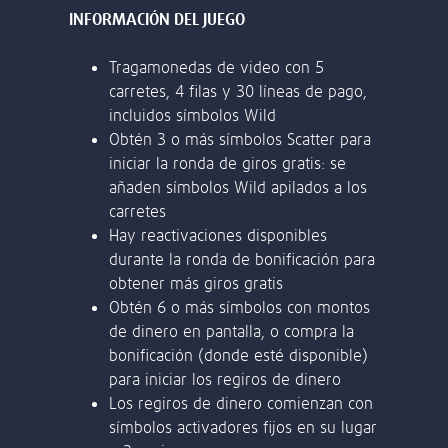
JUGARLO DONDE QUIERAS!
Rechnung oder eines Kontoauszugs
(max. 6 Monate alt).
Ein Foto von dir (Selfie), auf dem du
Más información
einen Zettel mit deiner E-Mail-Adresse
und dem Wort "Lottoland" hältst.
+18. Aplican T&Cs
Spielerservice kontaktieren
Später fortfahren