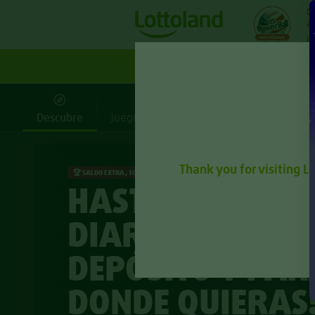
C
Ap
¡A
Melate
PowerBall
Mega 
Descubre
Juegos Nuevos
Slots
Jackpot O
Thank you for visiting L
HASTA $300 EX
DIARIOS, SIN B
DEPÓSITO Y PAR
DONDE QUIERAS