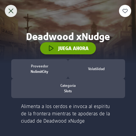
Descubre
Juegos Nuevos
Slots
Jackpot Overdrive
Pr
Welcome to Lottoland
Home of the world's biggest jackpots
IDENTITÄTSPRÜFUNG
Thank you for visiting Lottoland! Currently, we
are not allowed to accept players from the
Bitte bestätige dein Spielerkonto durch die
United States.
folgenden Schritte.
Weitere Informationen
Bitte sende uns folgendes per E-Mail:
Ein Foto oder einen Scan deines
HASTA $300 EXTRA DIARIOS, SIN
Personalausweises oder Reisepasses.
BLOQUEAR DEPÓSITO Y PARA
Einen Adressnachweis in Form einer