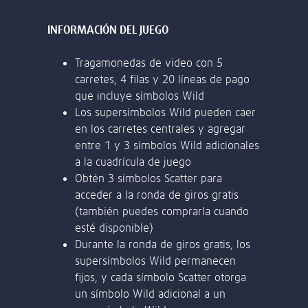
JUGARLO DONDE QUIERAS!
Rechnung oder eines Kontoauszugs
(max. 6 Monate alt).
Ein Foto von dir (Selfie), auf dem du
Más información
einen Zettel mit deiner E-Mail-Adresse
und dem Wort "Lottoland" hältst.
+18. Aplican T&Cs
Spielerservice kontaktieren
Später fortfahren