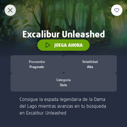
Descubre
Juegos Nuevos
Slots
Jackpot Overdrive
Pr
Welcome to Lottoland
Home of the world's biggest jackpots
IDENTITÄTSPRÜFUNG
Thank you for visiting Lottoland! Currently, we
are not allowed to accept players from the
Bitte bestätige dein Spielerkonto durch die
United States.
folgenden Schritte.
Weitere Informationen
Bitte sende uns folgendes per E-Mail:
Ein Foto oder einen Scan deines
HASTA $300 EXTRA DIARIOS, SIN
Personalausweises oder Reisepasses.
BLOQUEAR DEPÓSITO Y PARA
Einen Adressnachweis in Form einer