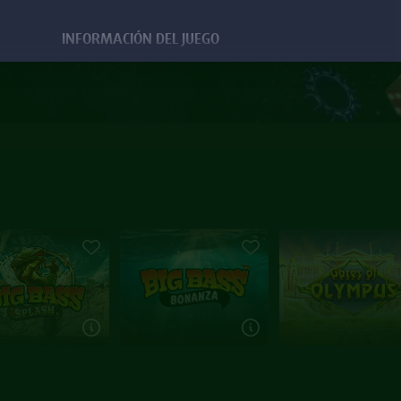
Einen Adressnachweis in Form einer
Rechnung oder eines Kontoauszugs
(max. 6 Monate alt).
Ein Foto von dir (Selfie), auf dem du
einen Zettel mit deiner E-Mail-Adresse
und dem Wort "Lottoland" hältst.
Spielerservice kontaktieren
Später fortfahren