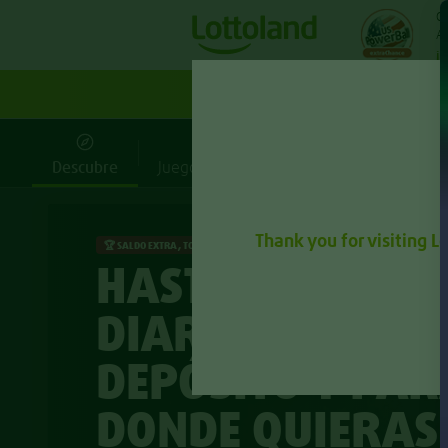
C
Ap
¡A
Melate
PowerBall
Mega 
Descubre
Juegos Nuevos
Slots
Jackpot O
Thank you for visiting L
HASTA $300 EX
DIARIOS, SIN B
DEPÓSITO Y PAR
DONDE QUIERAS