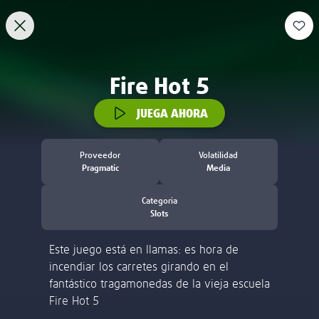
operachas
Iniciar Sesión
uestas múltiples en grupo!
puesta ahora!
Millions
Más loterías
Casino
Coperachas
Raspad
Welcome to Lottoland
verdrive
Premios
Juegos de Mesa
Crupier en Vi
Home of the world's biggest jackpots
IDENTITÄTSPRÜFUNG
ottoland! Currently, we are not allowed to accept player
TRA
Bitte bestätige dein Spielerkonto durch die
folgenden Schritte.
Weitere Informationen
LOQUEAR
Bitte sende uns folgendes per E-Mail:
A JUGARLO
Ein Foto oder einen Scan deines
!
Personalausweises oder Reisepasses.