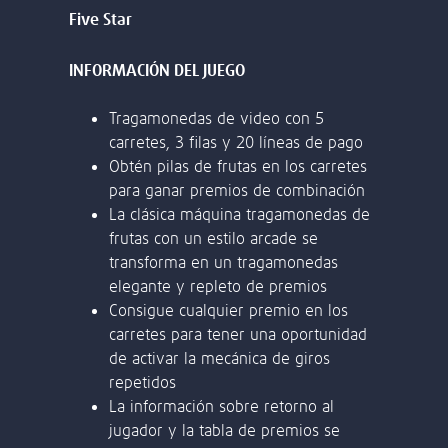
JUGARLO DONDE QUIERAS!
Rechnung oder eines Kontoauszugs
(max. 6 Monate alt).
Ein Foto von dir (Selfie), auf dem du
Más información
einen Zettel mit deiner E-Mail-Adresse
und dem Wort "Lottoland" hältst.
+18. Aplican T&Cs
Spielerservice kontaktieren
Später fortfahren