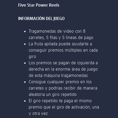
JUGARLO DONDE QUIERAS!
Rechnung oder eines Kontoauszugs
(max. 6 Monate alt).
Ein Foto von dir (Selfie), auf dem du
Más información
einen Zettel mit deiner E-Mail-Adresse
und dem Wort "Lottoland" hältst.
+18. Aplican T&Cs
Spielerservice kontaktieren
Später fortfahren