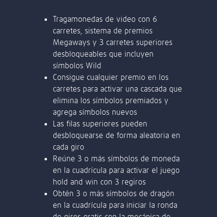
JUGARLO DONDE QUIERAS!
Rechnung oder eines Kontoauszugs
(max. 6 Monate alt).
Ein Foto von dir (Selfie), auf dem du
Más información
einen Zettel mit deiner E-Mail-Adresse
und dem Wort "Lottoland" hältst.
+18. Aplican T&Cs
Spielerservice kontaktieren
Später fortfahren