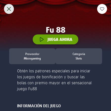
Descubre
Juegos Nuevos
Slots
Jackpot Overdrive
Pr
Welcome to Lottoland
Home of the world's biggest jackpots
IDENTITÄTSPRÜFUNG
Thank you for visiting Lottoland! Currently, we
are not allowed to accept players from the
Bitte bestätige dein Spielerkonto durch die
United States.
folgenden Schritte.
Weitere Informationen
Bitte sende uns folgendes per E-Mail:
Ein Foto oder einen Scan deines
HASTA $300 EXTRA DIARIOS, SIN
Personalausweises oder Reisepasses.
BLOQUEAR DEPÓSITO Y PARA
Einen Adressnachweis in Form einer