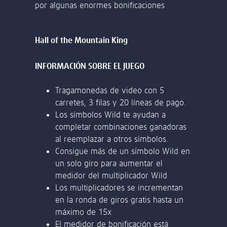
JUGARLO DONDE QUIERAS!
Rechnung oder eines Kontoauszugs
(max. 6 Monate alt).
Ein Foto von dir (Selfie), auf dem du
Más información
einen Zettel mit deiner E-Mail-Adresse
und dem Wort "Lottoland" hältst.
+18. Aplican T&Cs
Spielerservice kontaktieren
Später fortfahren