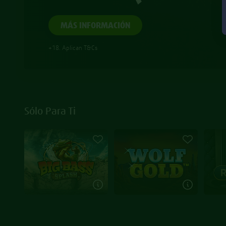
Más información
+18. Aplican T&Cs